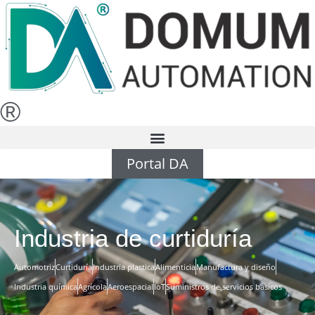
®
Portal DA
Industria de curtiduría
Automotriz
Curtiduría
Industria plastica
Alimenticia
Manufactura y diseño
Industria química
Agrícola
Aeroespacial
IoT
Suministros de servicios básicos