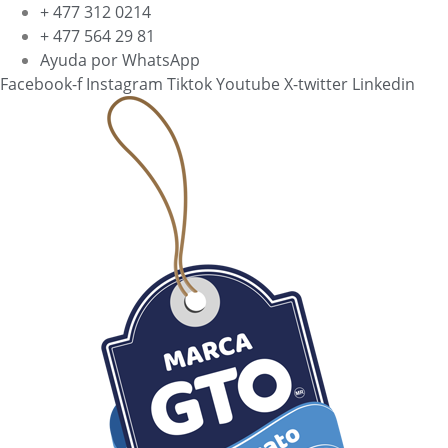
Ir
+ 477 312 0214
al
+ 477 564 29 81
contenido
Ayuda por WhatsApp
Facebook-f
Instagram
Tiktok
Youtube
X-twitter
Linkedin