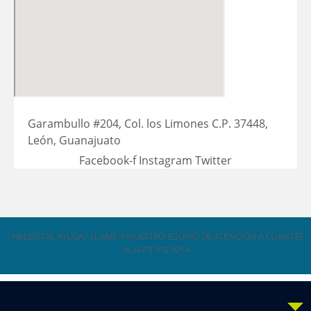
Garambullo #204, Col. los Limones C.P. 37448,
León, Guanajuato
Facebook-f
Instagram
Twitter
¿NECESITAS AYUDA? LLAME A NUESTRO EQUIPO DE ATENCIÓN A CLIENTES
AL (477) 312 0214