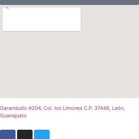
Garambullo #204, Col. los Limones C.P. 37448, León,
Guanajuato