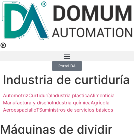
®
Portal DA
Industria de curtiduría
Automotriz
Curtiduría
Industria plastica
Alimenticia
Manufactura y diseño
Industria química
Agrícola
Aeroespacial
IoT
Suministros de servicios básicos
Máquinas de dividir