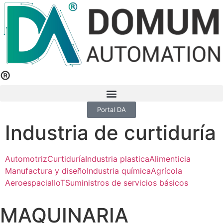
®
Portal DA
Industria de curtiduría
Automotriz
Curtiduría
Industria plastica
Alimenticia
Manufactura y diseño
Industria química
Agrícola
Aeroespacial
IoT
Suministros de servicios básicos
MAQUINARIA