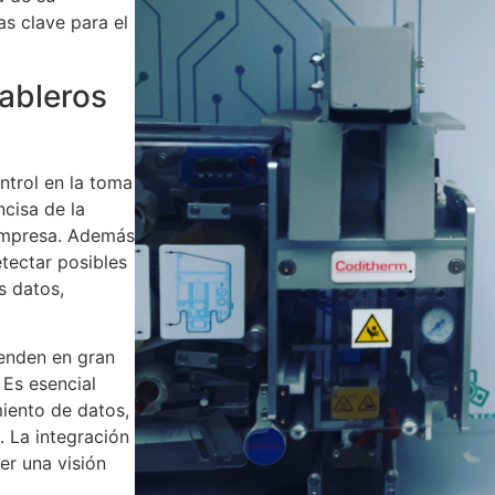
s clave para el
tableros
ntrol en la toma
ncisa de la
 empresa. Además
etectar posibles
s datos,
penden en gran
 Es esencial
iento de datos,
. La integración
er una visión