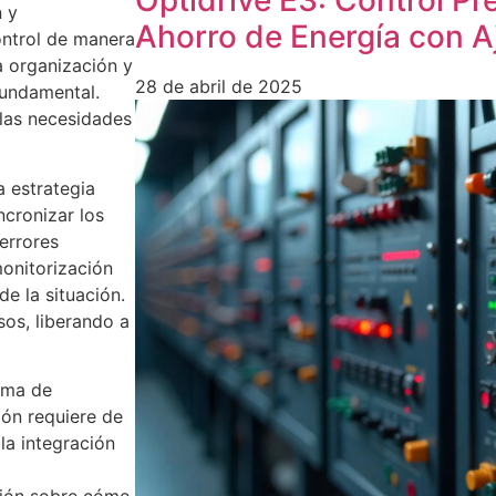
n y
Ahorro de Energía con A
ontrol de manera
La organización y
28 de abril de 2025
fundamental.
las necesidades
a estrategia
ncronizar los
errores
monitorización
de la situación.
os, liberando a
toma de
ión requiere de
la integración
ción sobre cómo