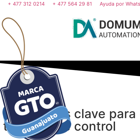
+ 477 312 0214
+ 477 564 29 81
Ayuda por What
Estrategias clave para 
tableros de control