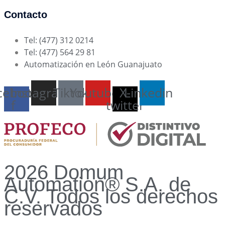
Contacto
Tel: (477) 312 0214
Tel: (477) 564 29 81
Automatización en León Guanajuato
cebook-
Instagram
Tiktok
Youtube
X-
Linkedin
f
twitter
2026 Domum
Automation® S.A. de
C.V. Todos los derechos
reservados