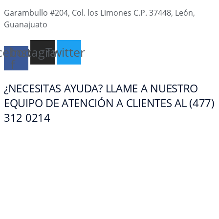
Garambullo #204, Col. los Limones C.P. 37448, León,
Guanajuato
cebook-
Instagram
Twitter
f
¿NECESITAS AYUDA? LLAME A NUESTRO
EQUIPO DE ATENCIÓN A CLIENTES AL (477)
312 0214