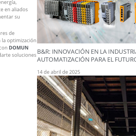
nergía,
te en aliados
mentar su
res de
 la optimización
 con
DOMUN
B&R: INNOVACIÓN EN LA INDUSTR
darte soluciones
AUTOMATIZACIÓN PARA EL FUTUR
14 de abril de 2025