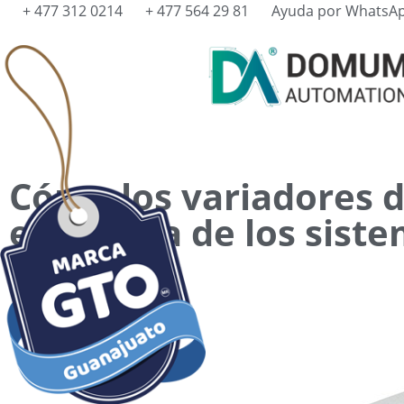
+ 477 312 0214
+ 477 564 29 81
Ayuda por WhatsA
Cómo los variadores d
eficiencia de los sis