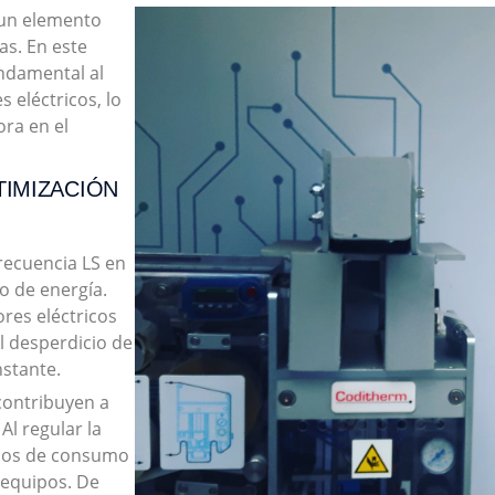
 un elemento
as. En este
undamental al
s eléctricos, lo
ora en el
TIMIZACIÓN
frecuencia LS en
o de energía.
ores eléctricos
l desperdicio de
stante.
contribuyen a
. Al regular la
picos de consumo
 equipos. De