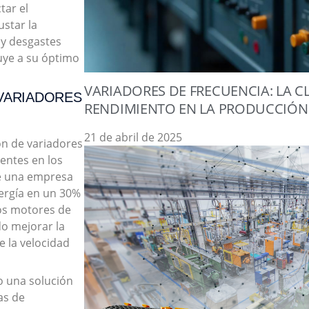
tar el
ustar la
 y desgastes
uye a su óptimo
VARIADORES DE FRECUENCIA: LA C
 VARIADORES
RENDIMIENTO EN LA PRODUCCIÓN
21 de abril de 2025
ón de variadores
entes en los
de una empresa
ergía en un 30%
los motores de
o mejorar la
e la velocidad
o una solución
mas de