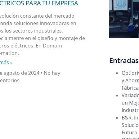
CTRICOS PARA TU EMPRESA
volución constante del mercado
anda soluciones innovadoras en
s los sectores industriales,
cialmente en el diseño y montaje de
eros eléctricos. En Domum
omation,
Entradas
más »
Optidri
e agosto de 2024
No hay
y Ahorr
entarios
Fábrica
Variado
un Mej
Industr
B&R: In
Solucio
Futuro