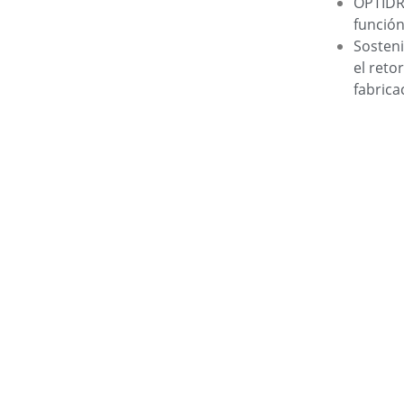
OPTIDRI
función
Sosteni
el reto
fabric