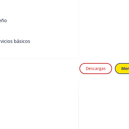
eño
vicios básicos
Descargas
Mer