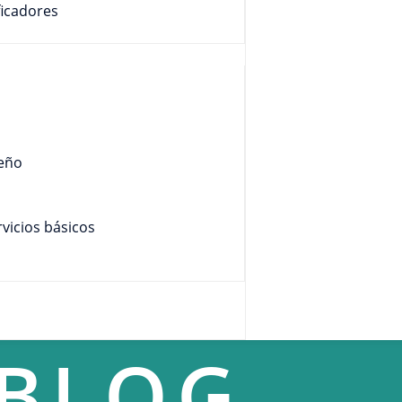
ficadores
seño
vicios básicos
BLOG