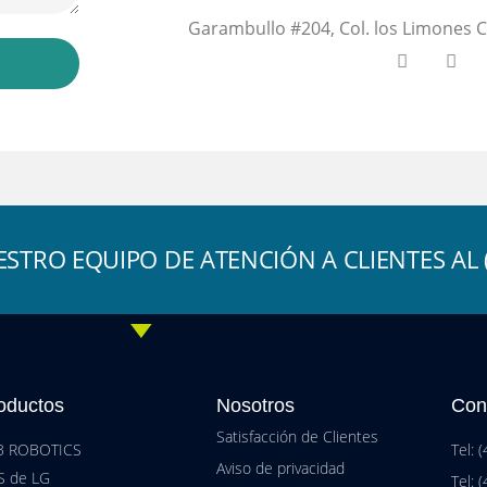
Garambullo #204, Col. los Limones C
STRO EQUIPO DE ATENCIÓN A CLIENTES AL (
oductos
Nosotros
Con
Satisfacción de Clientes
B ROBOTICS
Tel: 
Aviso de privacidad
S de LG
Tel: 