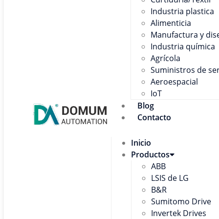
Industria plastica
Alimenticia
Manufactura y dis
Industria química
Agrícola
Suministros de ser
Aeroespacial
IoT
Blog
Contacto
Inicio
Productos
ABB
LSIS de LG
B&R
Sumitomo Drive
Invertek Drives