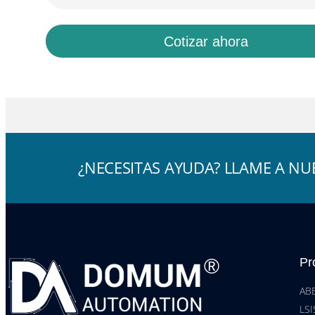
Cotizar ahora
¿NECESITAS AYUDA? LLAME A NUE
®
Pr
AB
LSI