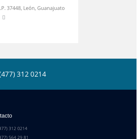
.P. 37448, León, Guanajuato
477) 312 0214
tacto
(477) 312 0214
(477) 564 29 81