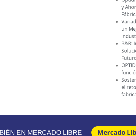
y Ahor
Fábric
Variad
un Me
Indust
B&R: I
Soluci
Futur
OPTIDR
funció
Sosten
el ret
fabri
Mercado Li
IÉN EN MERCADO LIBRE