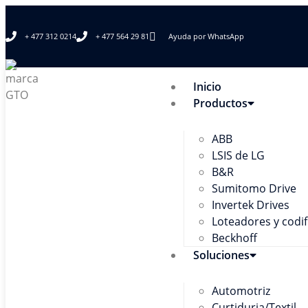
+ 477 312 0214
+ 477 564 29 81
Ayuda por WhatsApp
Inicio
Productos
ABB
LSIS de LG
B&R
Sumitomo Drive
Invertek Drives
Loteadores y codi
Beckhoff
Soluciones
Automotriz
Curtiduria/Textil