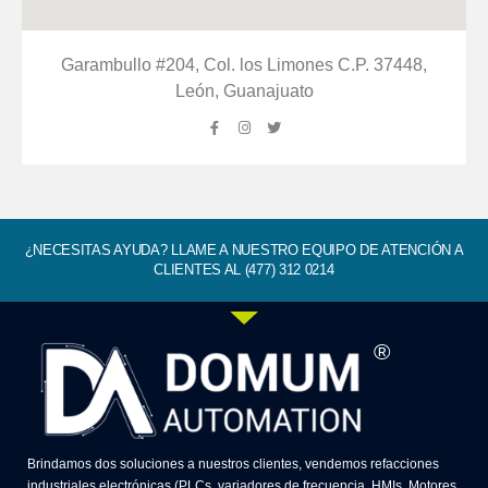
Garambullo #204, Col. los Limones C.P. 37448,
León, Guanajuato
¿NECESITAS AYUDA? LLAME A NUESTRO EQUIPO DE ATENCIÓN A
CLIENTES AL (477) 312 0214
®
Brindamos dos soluciones a nuestros clientes, vendemos refacciones
industriales electrónicas (PLCs, variadores de frecuencia, HMIs, Motores,