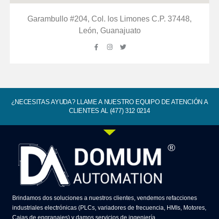
Garambullo #204, Col. los Limones C.P. 37448,
León, Guanajuato
¿NECESITAS AYUDA? LLAME A NUESTRO EQUIPO DE ATENCIÓN A
CLIENTES AL (477) 312 0214
®
Brindamos dos soluciones a nuestros clientes, vendemos refacciones
industriales electrónicas (PLCs, variadores de frecuencia, HMIs, Motores,
Cajas de engranajes) y damos servicios de ingeniería.