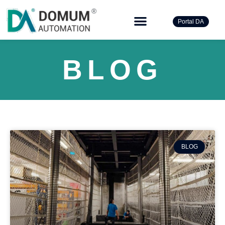
®
Portal DA
BLOG
BLOG