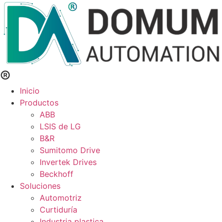
®
Inicio
Productos
ABB
LSIS de LG
B&R
Sumitomo Drive
Invertek Drives
Beckhoff
Soluciones
Automotriz
Curtiduría
Industria plastica