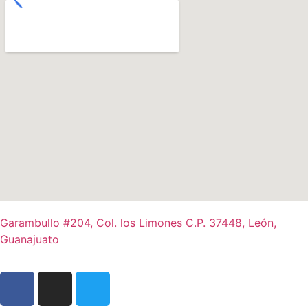
Garambullo #204, Col. los Limones C.P. 37448, León,
Guanajuato