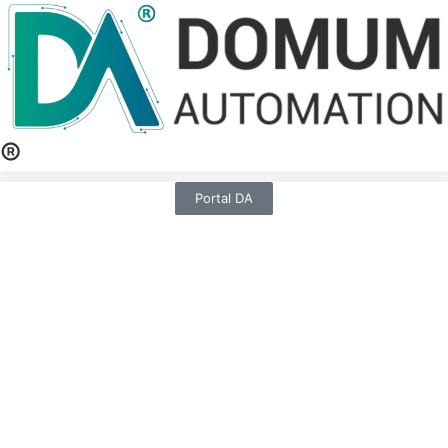
®
Portal DA
¿Buscas la mejor
integración de
sistemas