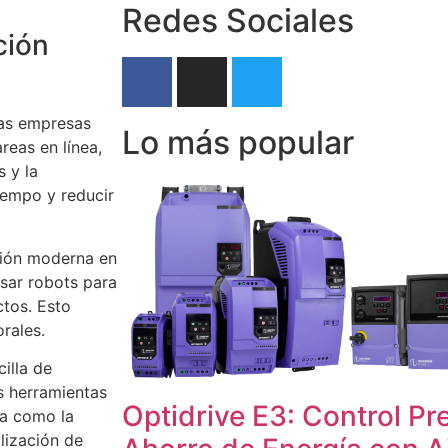
Redes Sociales
ción
as empresas
Lo más popular
reas en línea,
 y la
iempo y reducir
ción moderna en
sar robots para
ctos. Esto
rales.
illa de
s herramientas
Optidrive E3: Control Pr
ea como la
lización de