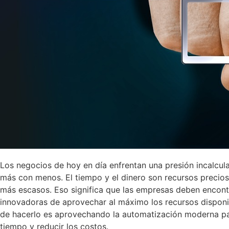
Los negocios de hoy en día enfrentan una presión incalcul
más con menos. El tiempo y el dinero son recursos precio
más escasos. Eso significa que las empresas deben encont
innovadoras de aprovechar al máximo los recursos dispon
de hacerlo es aprovechando la automatización moderna p
tiempo y reducir los costos.