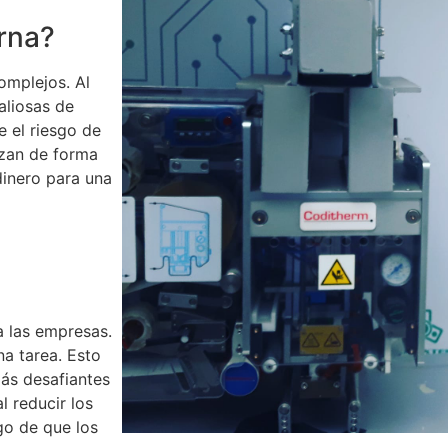
rna?
omplejos. Al
aliosas de
e el riesgo de
izan de forma
dinero para una
 las empresas.
na tarea. Esto
ás desafiantes
l reducir los
go de que los