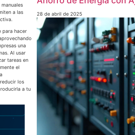
Ahorro de Energía con A
s manuales
iten a las
28 de abril de 2025
ctiva.
e para hacer
 aprovechando
mpresas una
mas. Al usar
ar tareas en
amente el
La
reducir los
oducirla a tu