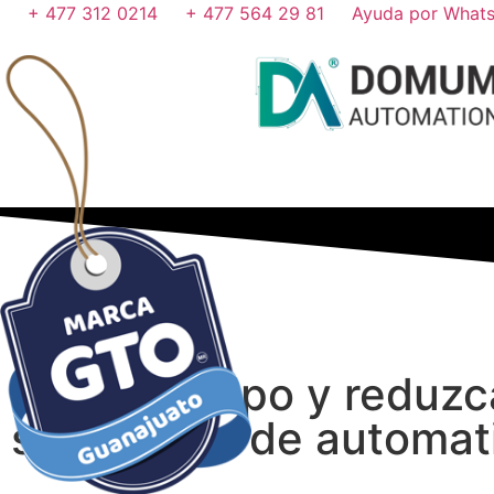
+ 477 312 0214
+ 477 564 29 81
Ayuda por What
¡Gane tiempo y reduzc
soluciones de automat